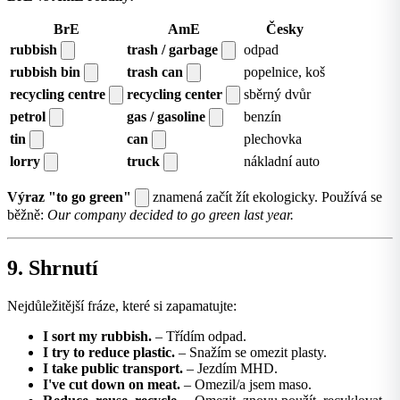
BrE
AmE
Česky
rubbish
trash / garbage
odpad
rubbish bin
trash can
popelnice, koš
recycling centre
recycling center
sběrný dvůr
petrol
gas / gasoline
benzín
tin
can
plechovka
lorry
truck
nákladní auto
Výraz "to go green"
znamená začít žít ekologicky. Používá se
běžně:
Our company decided to go green last year.
9. Shrnutí
Nejdůležitější fráze, které si zapamatujte:
I sort my rubbish.
– Třídím odpad.
I try to reduce plastic.
– Snažím se omezit plasty.
I take public transport.
– Jezdím MHD.
I've cut down on meat.
– Omezil/a jsem maso.