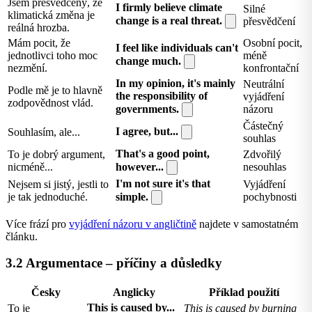
Jsem přesvědčený, že
I firmly believe climate
Silné
klimatická změna je
change is a real threat.
přesvědčení
reálná hrozba.
Mám pocit, že
Osobní pocit,
I feel like individuals can't
jednotlivci toho moc
méně
change much.
nezmění.
konfrontační
In my opinion, it's mainly
Neutrální
Podle mě je to hlavně
the responsibility of
vyjádření
zodpovědnost vlád.
governments.
názoru
Částečný
I agree, but...
Souhlasím, ale...
souhlas
That's a good point,
To je dobrý argument,
Zdvořilý
nicméně...
however...
nesouhlas
I'm not sure it's that
Nejsem si jistý, jestli to
Vyjádření
je tak jednoduché.
simple.
pochybnosti
Více frází pro
vyjádření názoru v angličtině
najdete v samostatném
článku.
3.2 Argumentace – příčiny a důsledky
Česky
Anglicky
Příklad použití
This is caused by...
To je
This is caused by burning