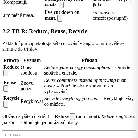
Kompostuji.
waste.
jídla
I've cut down on
cut down on
=
Jím méně masa.
meat.
omezit (postupně)
2.2 Tři R: Reduce, Reuse, Recycle
Základní princip ekologického chování v anglofonním světě se
shrnuje do tří slov:
Princip
Význam
Příklad
Reduce
Omezit
Reduce your energy consumption.
– Omezte
spotřebu
spotřebu energie.
Reuse containers instead of throwing them
Reuse
Znovu
away.
– Použijte obaly znovu místo
použít
vyhazování.
Recycle
Recycle everything you can.
– Recyklujte vše,
Recyklovat
co můžete.
Občas uslyšíte i čtvrté R –
Refuse
(odmítnout):
Refuse single-use
plastic.
– Odmítejte jednorázové plasty.
REKLAMA