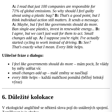
A:
I read that just 100 companies are responsible for
71% of global emissions. So why should I feel guilty
about using a plastic bag?
B:
That's a good point, but I
think individual action still matters. It sends a message.
A:
Maybe, but I feel like governments should do more.
Ban single-use plastics, invest in renewable energy...
B:
I agree, but we can't just wait for them to act. Small
changes add up.
A:
I suppose you're right. I've actually
started cycling to work instead of driving.
B:
See?
That's exactly what I mean. Every little helps.
Užitečné fráze z dialogu:
I feel like governments should do more
– mám pocit, že vlády
by měly udělat víc
small changes add up
– malé změny se nasčítají
every little helps
– každá maličkost pomáhá (běžný britský
výraz)
6. Důležité kolokace
V ekologické angličtině se některá slova pojí do ustálených spojení.