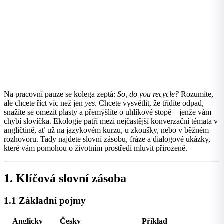
Na pracovní pauze se kolega zeptá:
So, do you recycle?
Rozumíte,
ale chcete říct víc než jen
yes
. Chcete vysvětlit, že třídíte odpad,
snažíte se omezit plasty a přemýšlíte o uhlíkové stopě – jenže vám
chybí slovíčka. Ekologie patří mezi nejčastější konverzační témata v
angličtině, ať už na jazykovém kurzu, u zkoušky, nebo v běžném
rozhovoru. Tady najdete slovní zásobu, fráze a dialogové ukázky,
které vám pomohou o životním prostředí mluvit přirozeně.
1. Klíčová slovní zásoba
1.1 Základní pojmy
Anglicky
Česky
Příklad