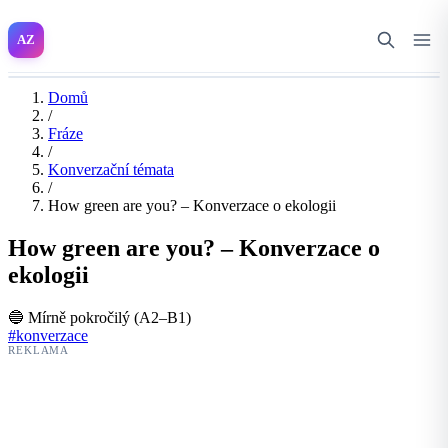
AZ
Domů
/
Fráze
/
Konverzační témata
/
How green are you? – Konverzace o ekologii
How green are you? – Konverzace o
ekologii
🔵 Mírně pokročilý (A2–B1)
#konverzace
REKLAMA