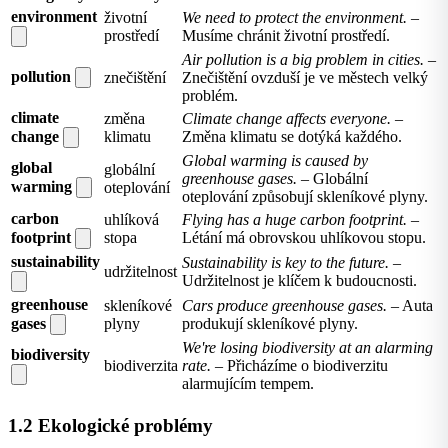
environment
životní
We need to protect the environment.
–
prostředí
Musíme chránit životní prostředí.
Air pollution is a big problem in cities.
–
pollution
znečištění
Znečištění ovzduší je ve městech velký
problém.
climate
změna
Climate change affects everyone.
–
change
klimatu
Změna klimatu se dotýká každého.
Global warming is caused by
global
globální
greenhouse gases.
– Globální
warming
oteplování
oteplování způsobují skleníkové plyny.
carbon
uhlíková
Flying has a huge carbon footprint.
–
footprint
stopa
Létání má obrovskou uhlíkovou stopu.
sustainability
Sustainability is key to the future.
–
udržitelnost
Udržitelnost je klíčem k budoucnosti.
greenhouse
skleníkové
Cars produce greenhouse gases.
– Auta
gases
plyny
produkují skleníkové plyny.
We're losing biodiversity at an alarming
biodiversity
biodiverzita
rate.
– Přicházíme o biodiverzitu
alarmujícím tempem.
1.2 Ekologické problémy