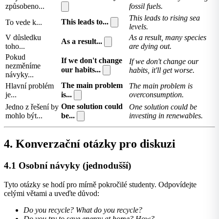
způsobeno...
fossil fuels.
This leads to rising sea
This leads to...
To vede k...
levels.
V důsledku
As a result, many species
As a result...
toho...
are dying out.
Pokud
If we don't change
If we don't change our
nezměníme
our habits...
habits, it'll get worse.
návyky...
The main problem
Hlavní problém
The main problem is
je...
is...
overconsumption.
One solution could
Jedno z řešení by
One solution could be
mohlo být...
be...
investing in renewables.
4. Konverzační otázky pro diskuzi
4.1 Osobní návyky (jednodušší)
Tyto otázky se hodí pro mírně pokročilé studenty. Odpovídejte
celými větami a uveďte důvod:
Do you recycle? What do you recycle?
Do you try to save energy at home? How?