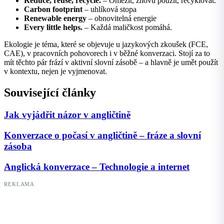
Reduce, reuse, recycle.
– Omezit, znovu použít, recyklovat.
Carbon footprint
– uhlíková stopa
Renewable energy
– obnovitelná energie
Every little helps.
– Každá maličkost pomáhá.
Ekologie je téma, které se objevuje u jazykových zkoušek (FCE,
CAE), v pracovních pohovorech i v běžné konverzaci. Stojí za to
mít těchto pár frází v aktivní slovní zásobě – a hlavně je umět použít
v kontextu, nejen je vyjmenovat.
Související články
Jak vyjádřit názor v angličtině
Konverzace o počasí v angličtině – fráze a slovní
zásoba
Anglická konverzace – Technologie a internet
REKLAMA