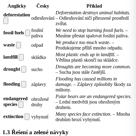
Anglicky
Česky
Příklad
Deforestation destroys animal habitats.
deforestation
odlesňování
– Odlesňování ničí přirozené prostředí
zvířat.
fosilní
We need to stop burning fossil fuels.
–
fossil fuels
paliva
Musíme přestat spalovat fosilní paliva.
We produce too much waste.
–
waste
odpad
Produkujeme příliš mnoho odpadu.
Most plastic ends up in landfill.
–
landfill
skládka
Většina plastů skončí na skládce.
Droughts are becoming more common.
drought
sucho
– Sucha jsou stále častější.
Flooding has caused millions in
flooding
záplavy
damage.
– Záplavy způsobily škody za
miliony.
Polar bears are an endangered species.
endangered
ohrožené
– Lední medvědi jsou ohroženým
species
druhy
druhem.
Many species face extinction.
– Mnoha
extinction
vyhynutí
druhům hrozí vyhynutí.
1.3 Řešení a zelené návyky