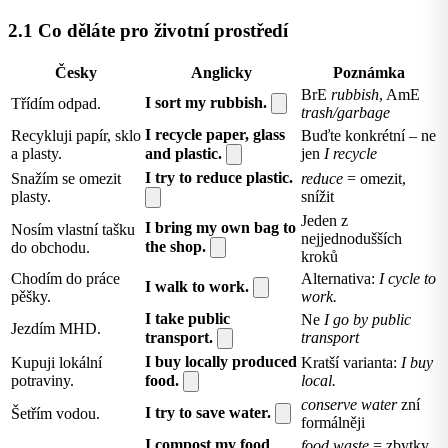
2.1 Co děláte pro životní prostředí
Česky
Anglicky
Poznámka
BrE
rubbish
, AmE
I sort my rubbish.
Třídím odpad.
trash/garbage
I recycle paper, glass
Recykluji papír, sklo
Buďte konkrétní – ne
a plasty.
and plastic.
jen
I recycle
I try to reduce plastic.
Snažím se omezit
reduce
= omezit,
plasty.
snížit
Jeden z
I bring my own bag to
Nosím vlastní tašku
nejjednodušších
the shop.
do obchodu.
kroků
Chodím do práce
Alternativa:
I cycle to
I walk to work.
pěšky.
work.
I take public
Ne
I go by public
Jezdím MHD.
transport.
transport
I buy locally produced
Kupuji lokální
Kratší varianta:
I buy
potraviny.
food.
local.
conserve water
zní
I try to save water.
Šetřím vodou.
formálněji
I compost my food
food waste
= zbytky