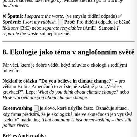
používá sloveso
take
, ne
go by
. Můžete ale říct
I go to work by
bus/train
.
❌
Špatně:
I separate the waste.
(ve smyslu třídění odpadu) ✅
Správně:
I sort my rubbish.
Proč:
Pro třídění odpadu se běžně
říká
sort
(BrE) nebo
separate recyclables
(AmE). Samotné
I
separate the waste
zní nepřirozeně.
8. Ekologie jako téma v anglofonním světě
Pár věcí, které je dobré vědět, když mluvíte o ekologii s rodilými
mluvčími:
Neklaďte otázku "Do you believe in climate change?"
– pro
většinu Britů a Američanů to zní stejně zvláštně jako „Věříte v
gravitaci?". Lépe:
What do you think about climate change?
nebo
How worried are you about climate change?
Greenwashing
je slovo, které uslyšíte často. Označuje situaci,
kdy firma předstírá, že je ekologická, ale ve skutečnosti jen využívá
„zelený" marketing.
That company is just greenwashing – they still
pollute rivers.
BrE vs AmE rozdíly: