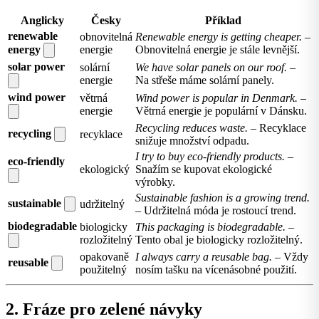
Anglicky
Česky
Příklad
renewable
obnovitelná
Renewable energy is getting cheaper.
–
energy
energie
Obnovitelná energie je stále levnější.
solar power
solární
We have solar panels on our roof.
–
energie
Na střeše máme solární panely.
wind power
větrná
Wind power is popular in Denmark.
–
energie
Větrná energie je populární v Dánsku.
Recycling reduces waste.
– Recyklace
recycling
recyklace
snižuje množství odpadu.
I try to buy eco-friendly products.
–
eco-friendly
ekologický
Snažím se kupovat ekologické
výrobky.
Sustainable fashion is a growing trend.
sustainable
udržitelný
– Udržitelná móda je rostoucí trend.
biodegradable
biologicky
This packaging is biodegradable.
–
rozložitelný
Tento obal je biologicky rozložitelný.
opakovaně
I always carry a reusable bag.
– Vždy
reusable
použitelný
nosím tašku na vícenásobné použití.
2. Fráze pro zelené návyky