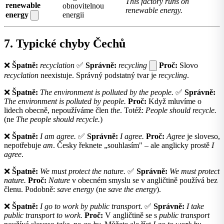
This factory runs on
renewable
obnovitelnou
renewable energy.
energy
energii
7. Typické chyby Čechů
❌
Špatně:
recyclation
✅
Správně:
recycling
Proč:
Slovo
recyclation
neexistuje. Správný podstatný tvar je
recycling
.
❌
Špatně:
The environment is polluted by the people.
✅
Správně:
The environment is polluted by people.
Proč:
Když mluvíme o
lidech obecně, nepoužíváme člen
the
. Totéž:
People should recycle.
(ne
The people should recycle.
)
❌
Špatně:
I am agree.
✅
Správně:
I agree.
Proč:
Agree
je sloveso,
nepotřebuje
am
. Česky řeknete „souhlasím" – ale anglicky prostě
I
agree
.
❌
Špatně:
We must protect the nature.
✅
Správně:
We must protect
nature.
Proč:
Nature
v obecném smyslu se v angličtině používá bez
členu. Podobně:
save energy
(ne
save the energy
).
❌
Špatně:
I go to work by public transport.
✅
Správně:
I take
public transport to work.
Proč:
V angličtině se s
public transport