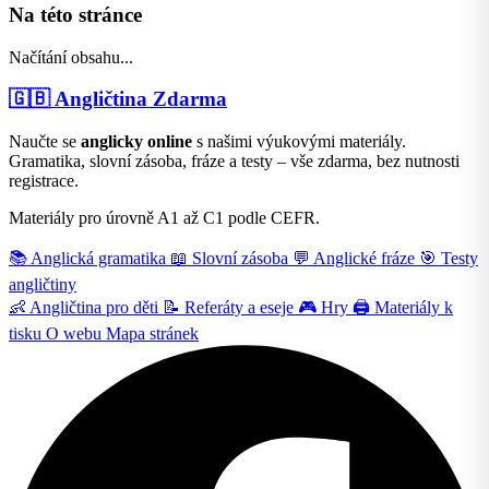
Na této stránce
Načítání obsahu...
🇬🇧
Angličtina Zdarma
Naučte se
anglicky online
s našimi výukovými materiály.
Gramatika, slovní zásoba, fráze a testy – vše zdarma, bez nutnosti
registrace.
Materiály pro úrovně A1 až C1 podle CEFR.
📚
Anglická gramatika
📖
Slovní zásoba
💬
Anglické fráze
🎯
Testy
angličtiny
👶
Angličtina pro děti
📝
Referáty a eseje
🎮
Hry
🖨️
Materiály k
tisku
O webu
Mapa stránek