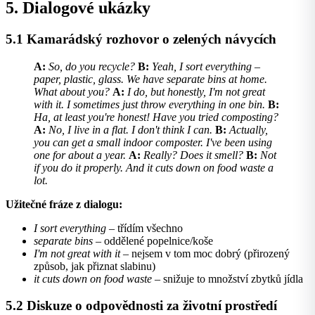
5. Dialogové ukázky
5.1 Kamarádský rozhovor o zelených návycích
A:
So, do you recycle?
B:
Yeah, I sort everything –
paper, plastic, glass. We have separate bins at home.
What about you?
A:
I do, but honestly, I'm not great
with it. I sometimes just throw everything in one bin.
B:
Ha, at least you're honest! Have you tried composting?
A:
No, I live in a flat. I don't think I can.
B:
Actually,
you can get a small indoor composter. I've been using
one for about a year.
A:
Really? Does it smell?
B:
Not
if you do it properly. And it cuts down on food waste a
lot.
Užitečné fráze z dialogu:
I sort everything
– třídím všechno
separate bins
– oddělené popelnice/koše
I'm not great with it
– nejsem v tom moc dobrý (přirozený
způsob, jak přiznat slabinu)
it cuts down on food waste
– snižuje to množství zbytků jídla
5.2 Diskuze o odpovědnosti za životní prostředí