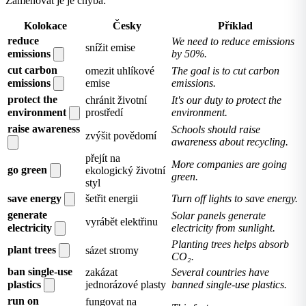
Zaměňovat je je chyba:
Kolokace
Česky
Příklad
reduce
We need to reduce emissions
snížit emise
emissions
by 50%.
cut carbon
omezit uhlíkové
The goal is to cut carbon
emissions
emise
emissions.
protect the
chránit životní
It's our duty to protect the
environment
prostředí
environment.
raise awareness
Schools should raise
zvýšit povědomí
awareness about recycling.
přejít na
More companies are going
go green
ekologický životní
green.
styl
save energy
šetřit energii
Turn off lights to save energy.
generate
Solar panels generate
vyrábět elektřinu
electricity
electricity from sunlight.
Planting trees helps absorb
plant trees
sázet stromy
CO₂.
ban single-use
zakázat
Several countries have
plastics
jednorázové plasty
banned single-use plastics.
run on
fungovat na