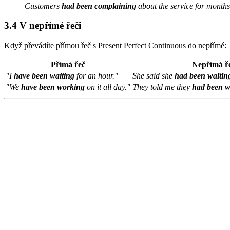
Customers
had been complaining
about the service for month
3.4 V nepřímé řeči
Když převádíte přímou řeč s Present Perfect Continuous do nepřímé:
Přímá řeč
Nepřímá ř
"I
have been waiting
for an hour."
She said she
had been waitin
"We
have been working
on it all day."
They told me they
had been w