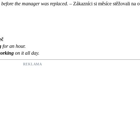
s before the manager was replaced.
– Zákazníci si měsíce stěžovali na 
eč
g
for an hour.
orking
on it all day.
REKLAMA