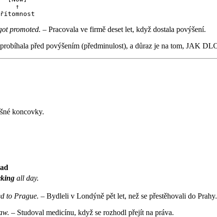
    ↑

got promoted.
– Pracovala ve firmě deset let, když dostala povýšení.
ání), probíhala před povýšením (předminulost), a důraz je na tom, JAK 
išné koncovky.
lad
rking
all day.
ed to Prague.
– Bydleli v Londýně pět let, než se přestěhovali do Prahy.
aw.
– Studoval medicínu, když se rozhodl přejít na práva.