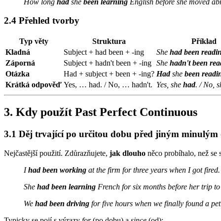
How long
had
she
been learning
English before she moved ab
2.4 Přehled tvorby
Typ věty
Struktura
Příklad
Kladná
Subject + had been + -ing
She
had been readi
Záporná
Subject + hadn't been + -ing
She
hadn't been rea
Otázka
Had + subject + been + -ing?
Had
she
been readi
Krátká odpověď
Yes, … had. / No, … hadn't.
Yes, she
had
. / No, 
3. Kdy použít Past Perfect Continuous
3.1 Děj trvající po určitou dobu před jiným minulý
Nejčastější použití. Zdůrazňujete,
jak dlouho
něco probíhalo, než se s
I
had been working
at the firm for three years when I got fired.
She
had been learning
French for six months before her trip to
We
had been driving
for five hours when we finally found a petr
Typicky se pojí s výrazy
for
(po dobu) a
since
(od):