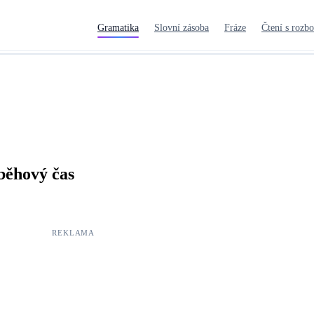
Gramatika
Slovní zásoba
Fráze
Čtení s rozb
běhový čas
REKLAMA