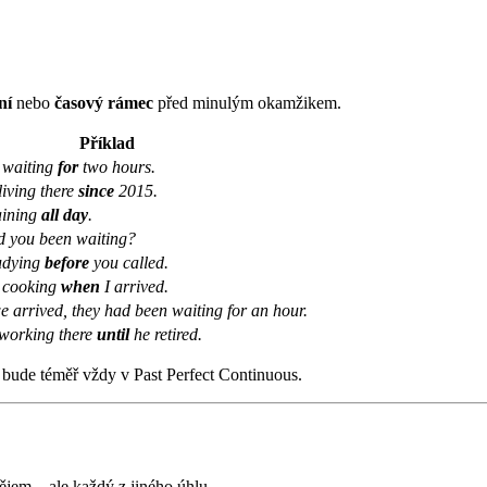
ní
nebo
časový rámec
před minulým okamžikem.
Příklad
 waiting
for
two hours.
iving there
since
2015.
aining
all day
.
 you been waiting?
tudying
before
you called.
 cooking
when
I arrived.
 arrived, they had been waiting for an hour.
working there
until
he retired.
ude téměř vždy v Past Perfect Continuous.
ějem – ale každý z jiného úhlu.