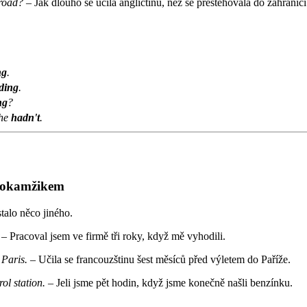
road?
– Jak dlouho se učila angličtinu, než se přestěhovala do zahraničí
ng
.
ding
.
ng
?
she
hadn't
.
m okamžikem
talo něco jiného.
– Pracoval jsem ve firmě tři roky, když mě vyhodili.
 Paris.
– Učila se francouzštinu šest měsíců před výletem do Paříže.
ol station.
– Jeli jsme pět hodin, když jsme konečně našli benzínku.