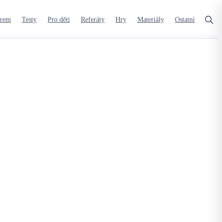
orem
Testy
Pro děti
Referáty
Hry
Materiály
Ostatní