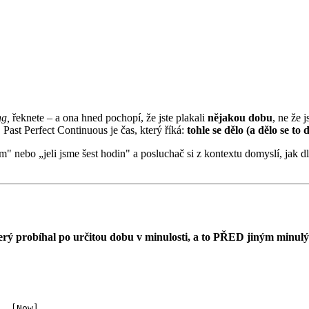
ng,
řeknete – a ona hned pochopí, že jste plakali
nějakou dobu
, ne že 
. Past Perfect Continuous je čas, který říká:
tohle se dělo (a dělo se to 
 nebo „jeli jsme šest hodin" a posluchač si z kontextu domyslí, jak dlo
terý probíhal po určitou dobu v minulosti, a to PŘED jiným min
  [Now]
