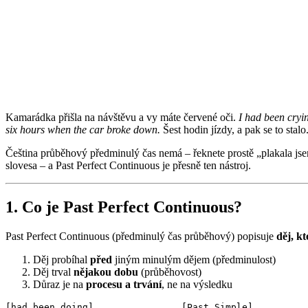
Kamarádka přišla na návštěvu a vy máte červené oči.
I had been cryi
six hours when the car broke down.
Šest hodin jízdy, a pak se to stalo
Čeština průběhový předminulý čas nemá – řeknete prostě „plakala jsem"
slovesa – a Past Perfect Continuous je přesně ten nástroj.
1. Co je Past Perfect Continuous?
Past Perfect Continuous (předminulý čas průběhový) popisuje
děj, k
Děj probíhal
před
jiným minulým dějem (předminulost)
Děj trval
nějakou dobu
(průběhovost)
Důraz je na
procesu a trvání
, ne na výsledku
[had been doing]                [Past Simple]          