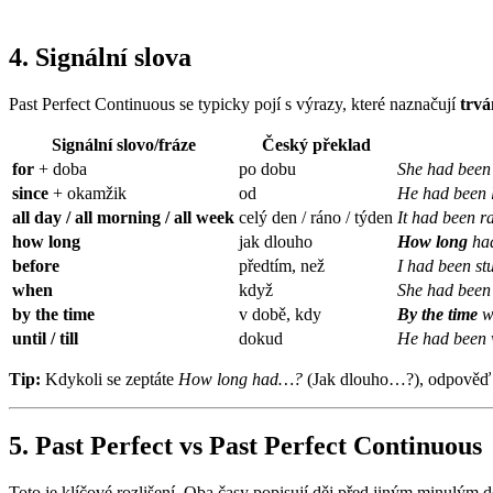
4. Signální slova
Past Perfect Continuous se typicky pojí s výrazy, které naznačují
trvá
Signální slovo/fráze
Český překlad
for
+ doba
po dobu
She had been
since
+ okamžik
od
He had been l
all day / all morning / all week
celý den / ráno / týden
It had been r
how long
jak dlouho
How long
had
before
předtím, než
I had been s
when
když
She had been
by the time
v době, kdy
By the time
we
until / till
dokud
He had been 
Tip:
Kdykoli se zeptáte
How long had…?
(Jak dlouho…?), odpověď b
5. Past Perfect vs Past Perfect Continuous
Toto je klíčové rozlišení. Oba časy popisují děj před jiným minulým d