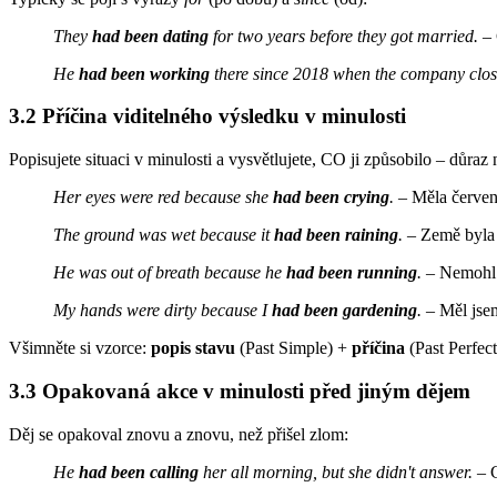
They
had been dating
for two years before they got married.
– 
He
had been working
there since 2018 when the company clos
3.2 Příčina viditelného výsledku v minulosti
Popisujete situaci v minulosti a vysvětlujete, CO ji způsobilo – důraz n
Her eyes were red because she
had been crying
.
– Měla červené
The ground was wet because it
had been raining
.
– Země byla 
He was out of breath because he
had been running
.
– Nemohl 
My hands were dirty because I
had been gardening
.
– Měl jsem
Všimněte si vzorce:
popis stavu
(Past Simple) +
příčina
(Past Perfect
3.3 Opakovaná akce v minulosti před jiným dějem
Děj se opakoval znovu a znovu, než přišel zlom:
He
had been calling
her all morning, but she didn't answer.
– C