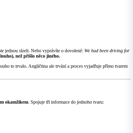
jste jednou slzeli. Nebo vyprávíte o dovolené:
We had been driving for
dlouho), než přišlo něco jiného.
uho to trvalo. Angličtina ale trvání a proces vyjadřuje přímo tvarem
ulým okamžikem
. Spojuje tři informace do jednoho tvaru: