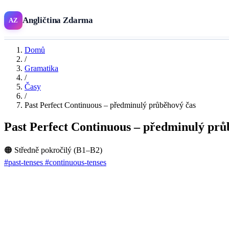
Angličtina Zdarma
AZ
Domů
/
Gramatika
/
Časy
/
Past Perfect Continuous – předminulý průběhový čas
Past Perfect Continuous – předminulý prů
🟠 Středně pokročilý (B1–B2)
#past-tenses
#continuous-tenses