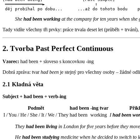
 ═══════════════►                    ↑                 
She
had been working
at the company for ten years when she 
Tady vidíte všechny tři prvky: práce trvala deset let (průběh + trv
2. Tvorba Past Perfect Continuous
Vzorec:
had been + sloveso s koncovkou -ing
Dobrá zpráva: tvar
had been
je stejný pro všechny osoby – žádné odl
2.1 Kladná věta
Subject + had been + verb-ing
Podmět
had been
-ing tvar
Přík
I / You / He / She / It / We / They
had been
working
I
had been wo
They
had been living
in London for five years before they mov
He
had been studying
medicine when he decided to switch to l