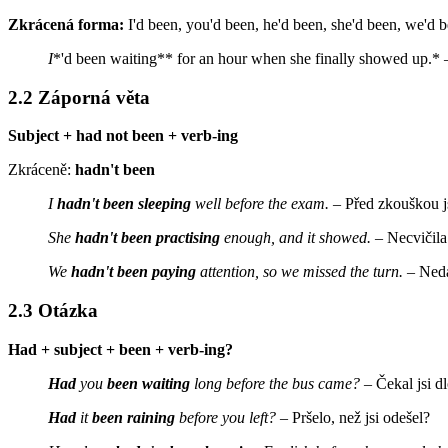
Zkrácená forma:
I'd been, you'd been, he'd been, she'd been, we'd b
I
*'d been waiting** for an hour when she finally showed up.* 
2.2 Záporná věta
Subject + had not been + verb-ing
Zkráceně:
hadn't been
I
hadn't been sleeping
well before the exam.
– Před zkouškou j
She
hadn't been practising
enough, and it showed.
– Necvičila 
We
hadn't been paying
attention, so we missed the turn.
– Nedá
2.3 Otázka
Had + subject + been + verb-ing?
Had
you
been waiting
long before the bus came?
– Čekal jsi dl
Had
it
been raining
before you left?
– Pršelo, než jsi odešel?