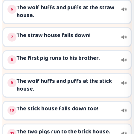
The wolf huffs and puffs at the straw
6
🔊
house.
The straw house falls down!
7
🔊
The first pig runs to his brother.
8
🔊
The wolf huffs and puffs at the stick
9
🔊
house.
The stick house falls down too!
10
🔊
The two pigs run to the brick house.
11
🔊