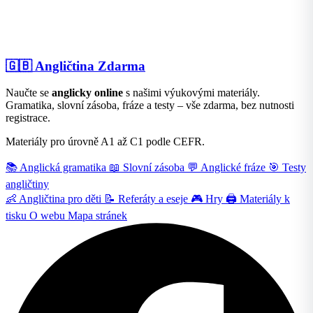
🇬🇧
Angličtina Zdarma
Naučte se
anglicky online
s našimi výukovými materiály.
Gramatika, slovní zásoba, fráze a testy – vše zdarma, bez nutnosti
registrace.
Materiály pro úrovně A1 až C1 podle CEFR.
📚
Anglická gramatika
📖
Slovní zásoba
💬
Anglické fráze
🎯
Testy
angličtiny
👶
Angličtina pro děti
📝
Referáty a eseje
🎮
Hry
🖨️
Materiály k
tisku
O webu
Mapa stránek