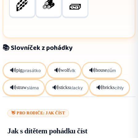
🪵
🌾
🧱
📚 Slovníček z pohádky
🔊
🔊
🔊
pig
wolf
house
prasátko
vlk
dům
🔊
🔊
🔊
straw
sticks
bricks
sláma
klacky
cihly
👋 PRO RODIČE: JAK ČÍST
Jak s dítětem pohádku číst