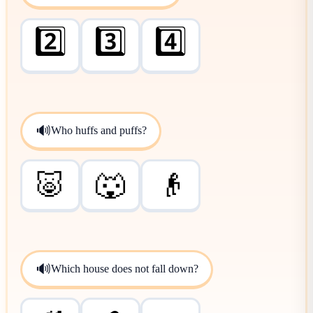
2️⃣
3️⃣
4️⃣
🔊
Who huffs and puffs?
🐷
🐺
👴
🔊
Which house does not fall down?