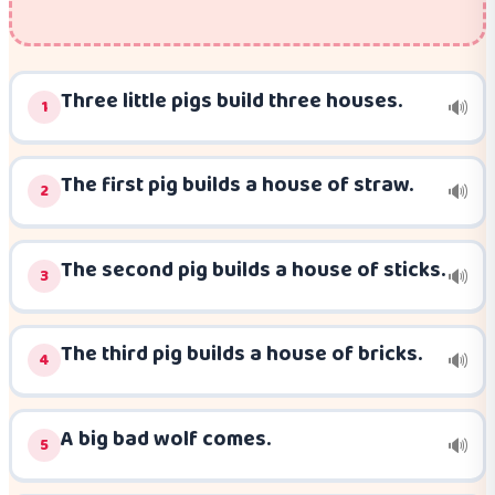
Three little pigs build three houses.
1
🔊
The first pig builds a house of straw.
2
🔊
The second pig builds a house of sticks.
3
🔊
The third pig builds a house of bricks.
4
🔊
A big bad wolf comes.
5
🔊