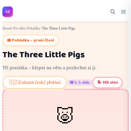
AZ
Domů
›
Pro děti
›
Pohádky
›
The Three Little Pigs
📖 Pohádka – první čtení
The Three Little Pigs
Tři prasátka – klepni na větu a poslechni si ji.
📝 105 slov
🇨🇿
Zobrazit český překlad
🎒 3.–5. třída
🐷