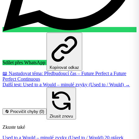
Sdílet přes WhatsApp
Kopírovat odkaz
📖 Nastudovat téma: Předbudoucí čas – Future Perfect a Future
Perfect Continuous
Další test: Used to a Would – minulé zvyky (Used to / Would) →
🔄 Procvičit chyby (
0
)
Zkusit znovu
Zkuste také
Used to a Would – minulé zvyky (Used to / Would)
20 otázek