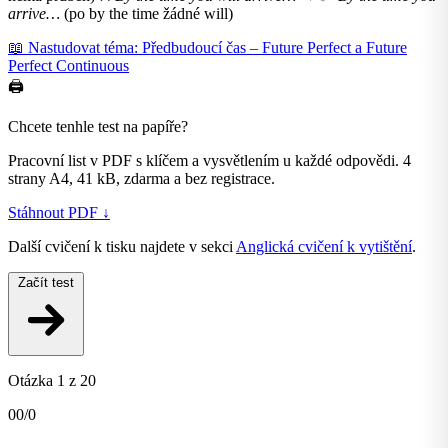
arrive…
(po by the time žádné will)
📖 Nastudovat téma: Předbudoucí čas – Future Perfect a Future
Perfect Continuous
🖨️
Chcete tenhle test na papíře?
Pracovní list v PDF s klíčem a vysvětlením u každé odpovědi. 4
strany A4, 41 kB, zdarma a bez registrace.
Stáhnout PDF ↓
Další cvičení k tisku najdete v sekci
Anglická cvičení k vytištění
.
Začít test
Otázka
1
z
20
0
0
/
0