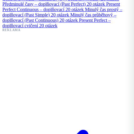
Předminulé časy – doplňovací (Past Perfect)
20 otázek
Present
Perfect Continuous – doplňovací
20 otázek
Minulý čas prostý –
doplňovací (Past Simple)
20 otázek
Minulý čas průběhový –
doplňovací (Past Continuous)
20 otázek
Present Perfect –
doplňovací cvičení
20 otázek
REKLAMA