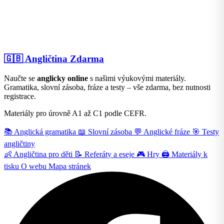
🇬🇧
Angličtina Zdarma
Naučte se
anglicky online
s našimi výukovými materiály.
Gramatika, slovní zásoba, fráze a testy – vše zdarma, bez nutnosti
registrace.
Materiály pro úrovně A1 až C1 podle CEFR.
📚
Anglická gramatika
📖
Slovní zásoba
💬
Anglické fráze
🎯
Testy
angličtiny
👶
Angličtina pro děti
📝
Referáty a eseje
🎮
Hry
🖨️
Materiály k
tisku
O webu
Mapa stránek