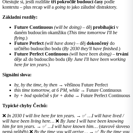
Otestujte si, jestli rozlišíte
tři pokročilé budoucí časy
podle
kontextu – plus recap
will
a
going to
jako záludné distraktory.
Základní rozdíly:
Future Continuous
(will be doing)
– děj
probíhající
v
daném budoucím okamžiku (
This time tomorrow I'll be
flying.
)
Future Perfect
(will have done)
– děj
dokončený
do
určitého budoucího bodu (
By 2030 they'll have finished.
)
Future Perfect Continuous
(will have been doing)
–
trvání
děje až do budoucího bodu (
By June I'll have been working
here for ten years.
)
Signální slova:
by, by the time, by then
→ většinou Future Perfect
this time tomorrow, at 6 PM, while
→ Future Continuous
by + bod
společně s
for + doba
→ Future Perfect Continuous
Typické chyby Čechů:
❌
In 2030 I will live here for ten years.
→ ✅
…I will have lived /
will have been living here…
❌
By June I will have been knowing
him for ten years.
→ ✅
…I will have known him…
(stavové sloveso
nemá průběh) ❌
By the time you will arrive…
→ ✅
By the time you